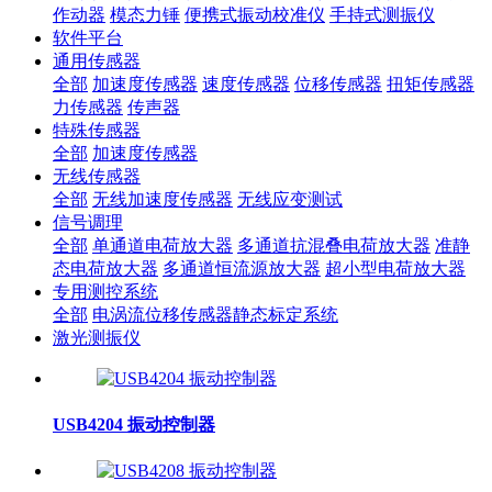
作动器
模态力锤
便携式振动校准仪
手持式测振仪
软件平台
通用传感器
全部
加速度传感器
速度传感器
位移传感器
扭矩传感器
力传感器
传声器
特殊传感器
全部
加速度传感器
无线传感器
全部
无线加速度传感器
无线应变测试
信号调理
全部
单通道电荷放大器
多通道抗混叠电荷放大器
准静
态电荷放大器
多通道恒流源放大器
超小型电荷放大器
专用测控系统
全部
电涡流位移传感器静态标定系统
激光测振仪
USB4204 振动控制器