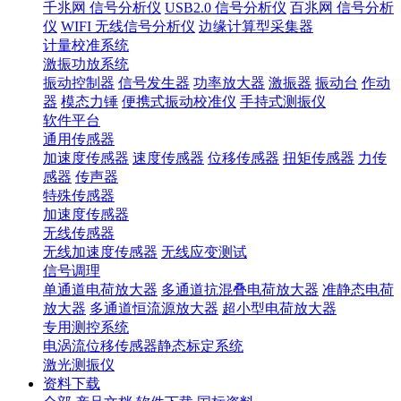
千兆网 信号分析仪
USB2.0 信号分析仪
百兆网 信号分析
仪
WIFI 无线信号分析仪
边缘计算型采集器
计量校准系统
激振功放系统
振动控制器
信号发生器
功率放大器
激振器
振动台
作动
器
模态力锤
便携式振动校准仪
手持式测振仪
软件平台
通用传感器
加速度传感器
速度传感器
位移传感器
扭矩传感器
力传
感器
传声器
特殊传感器
加速度传感器
无线传感器
无线加速度传感器
无线应变测试
信号调理
单通道电荷放大器
多通道抗混叠电荷放大器
准静态电荷
放大器
多通道恒流源放大器
超小型电荷放大器
专用测控系统
电涡流位移传感器静态标定系统
激光测振仪
资料下载