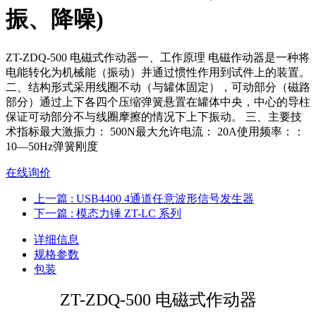
振、降噪)
ZT-ZDQ-500 电磁式作动器一、工作原理 电磁作动器是一种将
电能转化为机械能（振动）并通过惯性作用到试件上的装置。
二、结构形式采用线圈不动（与罐体固定），可动部分（磁路
部分）通过上下各四个压缩弹簧悬置在罐体中央，中心的导柱
保证可动部分不与线圈摩擦的情况下上下振动。 三、主要技
术指标最大激振力： 500N最大允许电流： 20A使用频率：：
10—50Hz弹簧刚度
在线询价
上一篇
: USB4400 4通道任意波形信号发生器
下一篇
: 模态力锤 ZT-LC 系列
详细信息
规格参数
包装
ZT-ZDQ-500
电磁式作动器