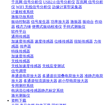
千兆网 信号分析仪
USB2.0 信号分析仪
百兆网 信号分析
仪
WIFI 无线信号分析仪
边缘计算型采集器
计量校准系统
激振功放系统
振动控制器
信号发生器
功率放大器
激振器
振动台
作动
器
模态力锤
便携式振动校准仪
手持式测振仪
软件平台
通用传感器
加速度传感器
速度传感器
位移传感器
扭矩传感器
力传
感器
传声器
特殊传感器
加速度传感器
无线传感器
无线加速度传感器
无线应变测试
信号调理
单通道电荷放大器
多通道抗混叠电荷放大器
准静态电荷
放大器
多通道恒流源放大器
超小型电荷放大器
专用测控系统
电涡流位移传感器静态标定系统
激光测振仪
资料下载